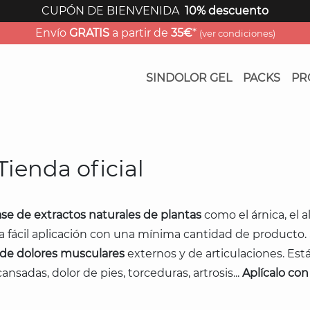
CUPÓN DE BIENVENIDA
10% descuento
Envío
GRATIS
a partir de
35€
*
(ver condiciones)
SINDOLOR GEL
PACKS
PR
Tienda oficial
ase de extractos naturales de plantas
como el árnica, el a
na fácil aplicación con una mínima cantidad de producto.
 de dolores musculares
externos y de articulaciones. Est
cansadas, dolor de pies, torceduras, artrosis...
Aplícalo co