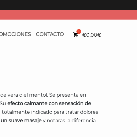
OMOCIONES
CONTACTO
€
0,00
€
loe vera o el mentol. Se presenta en
 Su
efecto calmante con sensación de
á totalmente indicado para tratar dolores
n un suave masaje
y notarás la diferencia.