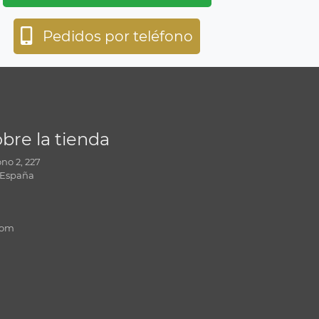
Pedidos por teléfono
bre la tienda
no 2, 227
) España
com