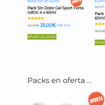
Pack Sin Dolor Gel Sport Forte
rollOn 4 x 60ml
Pack 
60ml 
Valorado
El
El
35,00
€
IVA incl.
40,00
€
con
Valorad
4.71
precio
precio
18,00
€
con
de 5
5.00
Añadir al carrito
original
actual
de 5
Añadir
era:
es:
40,00€.
35,00€.
Packs en oferta ...