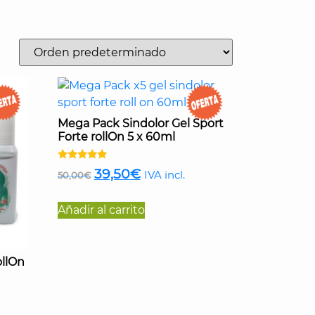
Mega Pack Sindolor Gel Sport
Forte rollOn 5 x 60ml
Valorado
El
El
39,50
€
IVA incl.
50,00
€
con
4.95
precio
precio
de 5
Añadir al carrito
original
actual
era:
es:
50,00€.
39,50€.
ollOn