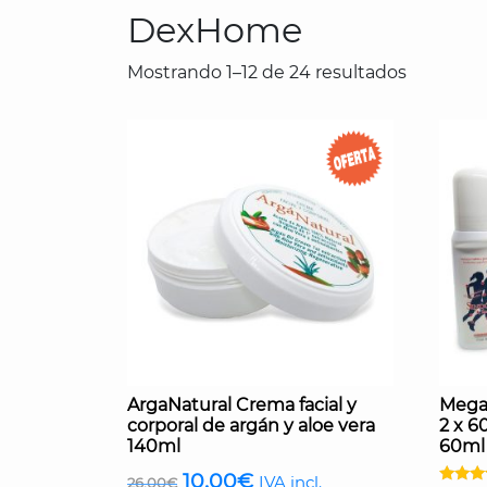
DexHome
Mostrando 1–12 de 24 resultados
ArgaNatural Crema facial y
Mega 
corporal de argán y aloe vera
2 x 6
140ml
60ml
El
El
10,00
€
IVA incl.
26,00
€