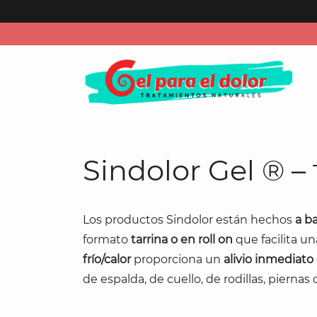
Ir
al
contenido
Sindolor Gel ® –
Los productos Sindolor están hechos
a b
formato
tarrina o en roll on
que facilita u
frío/calor
proporciona un
alivio inmediato
de espalda, de cuello, de rodillas, piernas 