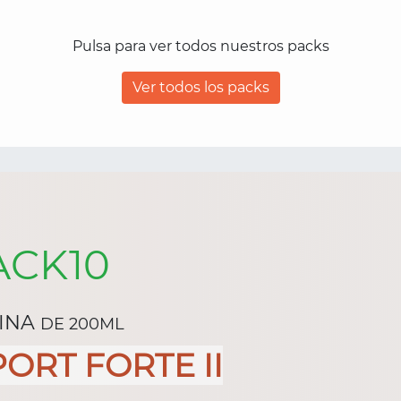
46,00€.
37,95€.
Pulsa para ver todos nuestros packs
Ver todos los packs
ACK10
RINA
DE 200ML
ORT FORTE II