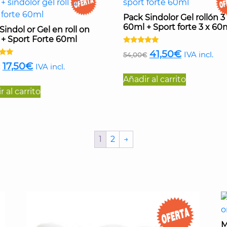
Pack Sindolor Gel rollón 3
60ml + Sport forte 3 x 60
Sindol or Gel en roll on
+ Sport Forte 60ml
Valorado
El
El
41,50
€
IVA incl.
54,00
€
con
o
El
El
5.00
17,50
€
precio
precio
IVA incl.
de 5
precio
precio
Añadir al carrito
original
actual
 al carrito
original
actual
era:
es:
era:
es:
54,00€.
41,50€.
18,00€.
17,50€.
1
2
→
M