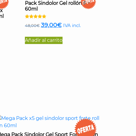
Pack Sindolor Gel rollón 6 x
60ml
 x
ml
Valorado
El
El
39,00
€
IVA incl.
48,00
€
con
4.97
precio
precio
de 5
Añadir al carrito
original
actual
era:
es:
48,00€.
39,00€.
ega Pack Sindolor Gel Sport Forte rollOn