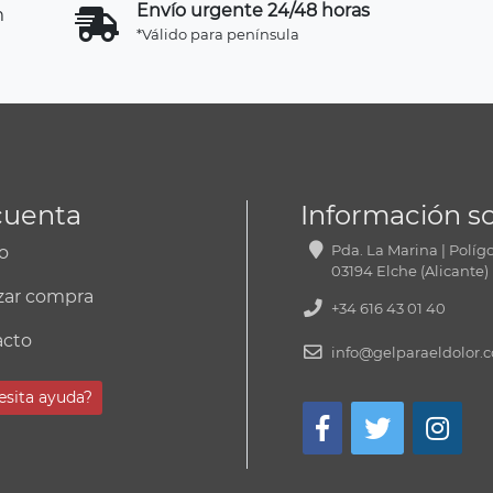
Envío urgente 24/48 horas
*Válido para península
cuenta
Información so
to
Pda. La Marina | Polígo
03194 Elche (Alicante
izar compra
+34 616 43 01 40
acto
info
gelparaeldolor.
esita ayuda?