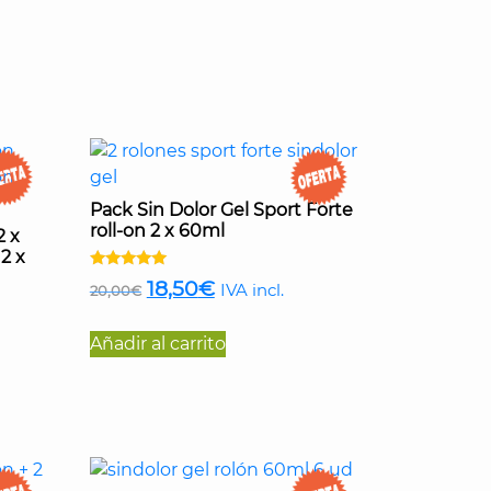
Pack Sin Dolor Gel Sport Forte
roll-on 2 x 60ml
2 x
2 x
Valorado
El
El
18,50
€
IVA incl.
20,00
€
con
5.00
precio
precio
de 5
Añadir al carrito
original
actual
era:
es:
20,00€.
18,50€.