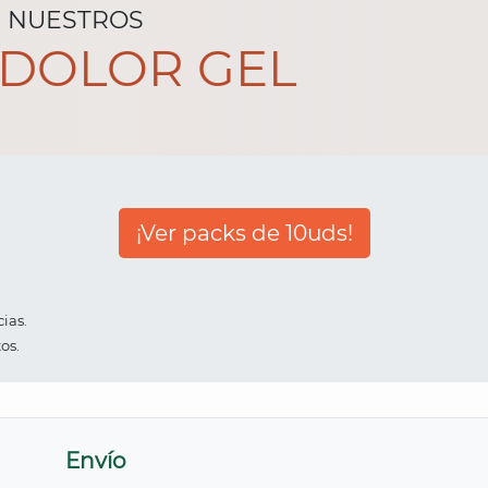
E NUESTROS
NDOLOR GEL
¡Ver packs de 10uds!
ias.
os.
Envío