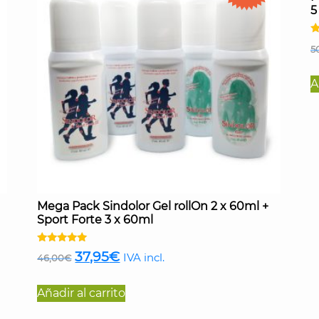
5
V
5
c
4
d
A
Mega Pack Sindolor Gel rollOn 2 x 60ml +
Sport Forte 3 x 60ml
Valorado
El
El
37,95
€
IVA incl.
46,00
€
con
4.92
precio
precio
de 5
Añadir al carrito
original
actual
era:
es: