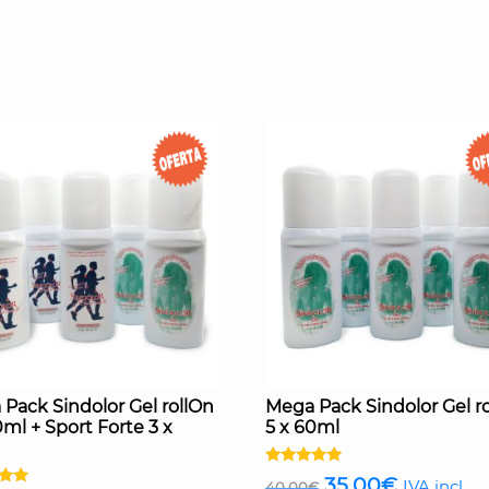
Pack Sindolor Gel rollOn
Mega Pack Sindolor Gel r
0ml + Sport Forte 3 x
5 x 60ml
Valorado
El
El
35,00
€
IVA incl.
40,00
€