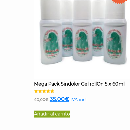
Mega Pack Sindolor Gel rollOn 5 x 60ml
Valorado
El
El
35,00
€
IVA incl.
40,00
€
con
4.90
precio
precio
de 5
Añadir al carrito
original
actual
era:
es: