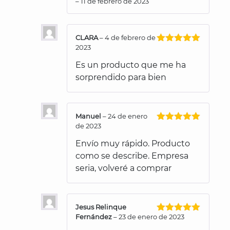
–
11 de febrero de 2023
Valorado
con
5
de 5
CLARA
–
4 de febrero de
2023
Valorado
con
5
de 5
Es un producto que me ha
sorprendido para bien
Manuel
–
24 de enero
de 2023
Valorado
con
5
de 5
Envío muy rápido. Producto
como se describe. Empresa
seria, volveré a comprar
Jesus Relinque
Fernández
–
23 de enero de 2023
Valorado
con
5
de 5