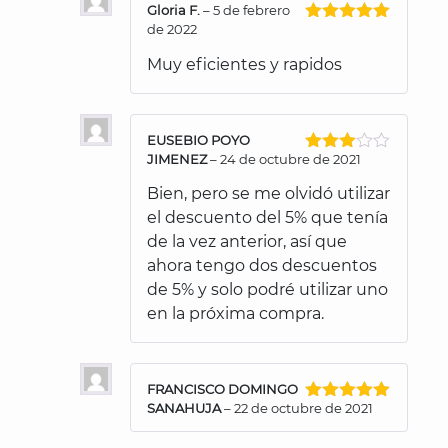
Gloria F.
–
5 de febrero
de 2022
Valorado
con
5
de 5
Muy eficientes y rapidos
EUSEBIO POYO
JIMENEZ
–
24 de octubre de 2021
Valorado
con
3
Bien, pero se me olvidó utilizar
de 5
el descuento del 5% que tenía
de la vez anterior, así que
ahora tengo dos descuentos
de 5% y solo podré utilizar uno
en la próxima compra.
FRANCISCO DOMINGO
SANAHUJA
–
22 de octubre de 2021
Valorado
con
5
de 5