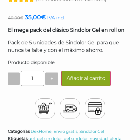
Valorado
69
con
4.90
de
El
El
35,00
€
IVA incl.
5 en base
40,00
€
a
precio
precio
valoraciones
El mega pack del clásico Sindolor Gel en roll on
de clientes
original
actual
era:
es:
Pack de 5 unidades de Sindolor Gel para que
nunca te falte y con el máximo ahorro.
40,00€.
35,00€.
Producto disponible
Cantidad
Añadir al carrito
Categorías
DexHome
,
Envío gratis
,
Sindolor Gel
Etiquetas
gel
,
gel sin dolor
,
gel sindolor
,
novedad
,
oferta
,