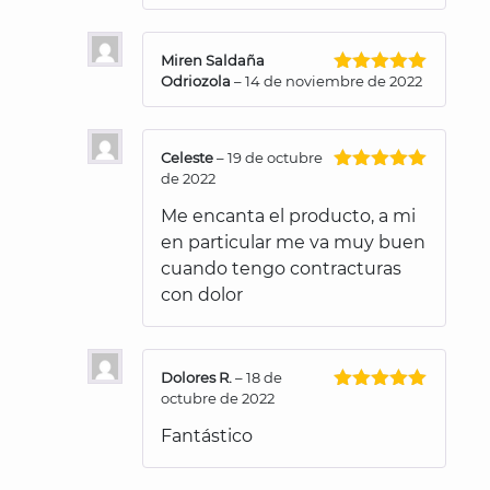
Miren Saldaña
Odriozola
–
14 de noviembre de 2022
Valorado
con
5
de 5
Celeste
–
19 de octubre
de 2022
Valorado
con
5
de 5
Me encanta el producto, a mi
en particular me va muy buen
cuando tengo contracturas
con dolor
Dolores R.
–
18 de
octubre de 2022
Valorado
con
5
de 5
Fantástico