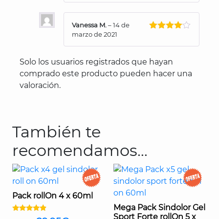
con
5
de 5
Vanessa M.
–
14 de
marzo de 2021
Valorado
con
4
de
5
Solo los usuarios registrados que hayan
comprado este producto pueden hacer una
valoración.
También te
recomendamos…
Pack rollOn 4 x 60ml
Mega Pack Sindolor Gel
Sport Forte rollOn 5 x
Valorado