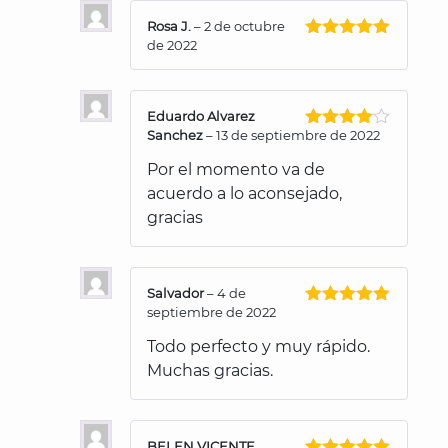
Rosa J.
–
2 de octubre
de 2022
Valorado
con
5
de 5
Eduardo Alvarez
Sanchez
–
13 de septiembre de 2022
Valorado
con
4
de
Por el momento va de
5
acuerdo a lo aconsejado,
gracias
Salvador
–
4 de
septiembre de 2022
Valorado
con
5
de 5
Todo perfecto y muy rápido.
Muchas gracias.
BELEN VICENTE