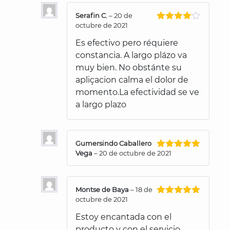
Serafin C.
–
20 de
octubre de 2021
Valorado
con
4
de
Es efectivo pero réquiere
5
constancia. A largo plázo va
muy bien. No obstánte su
apliçacion calma el dolor de
momento.La efectividad se ve
a largo plazo
Gumersindo Caballero
Vega
–
20 de octubre de 2021
Valorado
con
5
de 5
Montse de Baya
–
18 de
octubre de 2021
Valorado
con
5
de 5
Estoy encantada con el
producto y con el servicio.