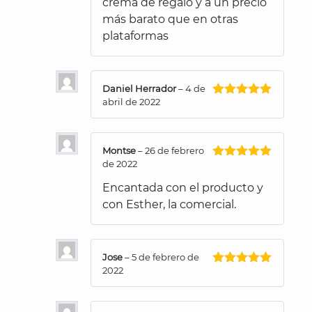
crema de regalo y a un precio
más barato que en otras
plataformas
Daniel Herrador
–
4 de
abril de 2022
Valorado
con
5
de 5
Montse
–
26 de febrero
de 2022
Valorado
con
5
de 5
Encantada con el producto y
con Esther, la comercial.
Jose
–
5 de febrero de
2022
Valorado
con
5
de 5