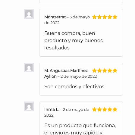
Montserrat
–
3 de mayo
de 2022
Valorado
con
5
de 5
Buena compra, buen
producto y muy buenos
resultados
M. Angustias Martínez
Ayllón
–
2 de mayo de 2022
Valorado
con
5
de 5
Son cómodos y efectivos
Inma L.
–
2 de mayo de
2022
Valorado
con
5
de 5
Es un producto que funciona,
el envío es muy rápido y