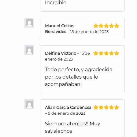
Increíble
Manuel Costas
Benavides
–
15 de enero de 2023
Valorado
con
5
de 5
Delfina Victorio
–
15 de
enero de 2023
Valorado
con
5
de 5
Todo perfecto, y agradecida
por los detalles que lo
acompañaban!
Alian García Cardeñosa
–
9 de enero de 2023
Valorado
con
5
de 5
Siempre atentos!! Muy
satisfechos