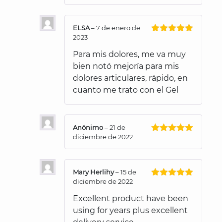
ELSA
–
7 de enero de
2023
Valorado
con
5
de 5
Para mis dolores, me va muy
bien notó mejoría para mis
dolores articulares, rápido, en
cuanto me trato con el Gel
Anónimo
–
21 de
diciembre de 2022
Valorado
con
5
de 5
Mary Herlihy
–
15 de
diciembre de 2022
Valorado
con
5
de 5
Excellent product have been
using for years plus excellent