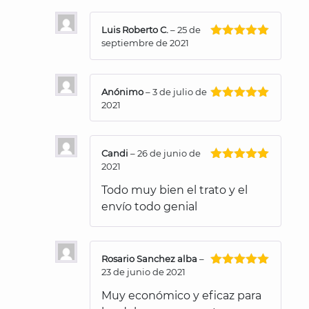
Luis Roberto C.
–
25 de
septiembre de 2021
Valorado
con
5
de 5
Anónimo
–
3 de julio de
2021
Valorado
con
5
de 5
Candi
–
26 de junio de
2021
Valorado
con
5
de 5
Todo muy bien el trato y el
envío todo genial
Rosario Sanchez alba
–
23 de junio de 2021
Valorado
con
5
de 5
Muy económico y eficaz para