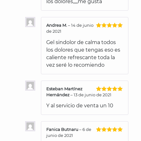
los dolores,,,,,me gusta
Andrea M.
–
14 de junio
de 2021
Valorado
con
5
de 5
Gel sindolor de calma todos
los dolores que tengas eso es
caliente refrescante toda la
vez seré lo recomiendo
Esteban Martínez
Hernández
–
13 de junio de 2021
Valorado
con
5
de 5
Y al servicio de venta un 10
Fanica Butnaru
–
6 de
junio de 2021
Valorado