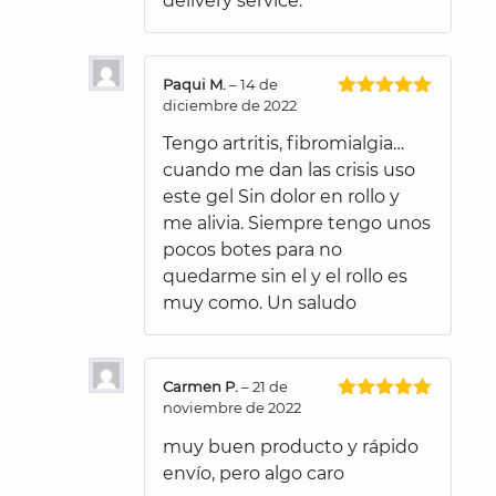
delivery service.
Paqui M.
–
14 de
diciembre de 2022
Valorado
con
5
de 5
Tengo artritis, fibromialgia…
cuando me dan las crisis uso
este gel Sin dolor en rollo y
me alivia. Siempre tengo unos
pocos botes para no
quedarme sin el y el rollo es
muy como. Un saludo
Carmen P.
–
21 de
noviembre de 2022
Valorado
con
5
de 5
muy buen producto y rápido
envío, pero algo caro