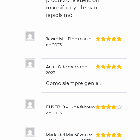
producto, la atención
magnifica, y el envío
rapidísimo
Javier M.
–
11 de marzo
de 2023
Valorado
con
5
de 5
Ana
–
8 de marzo de
2023
Valorado
con
5
de 5
Como siempre genial.
EUSEBIO
–
13 de febrero
de 2023
Valorado
con
4
de
5
María del Mar Vázquez