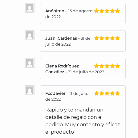
Anónimo
–
15 de agosto
de 2022
Valorado
con
5
de 5
Juani Cardenas
–
31 de
julio de 2022
Valorado
con
5
de 5
Elena Rodríguez
González
–
31 de julio de 2022
Valorado
con
5
de 5
Fco Javier
–
11 de julio
de 2022
Valorado
con
5
de 5
Rápido y te mandan un
detalle de regalo con el
pedido. Muy contento y eficaz
el producto